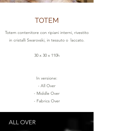
TOTEM
Totem contenitore con ripiani interni, rivestito
in cristalli Swarovski, in tessuto o laccato.
30 x 30 x 110h
In versione:
- All Over
- Middle Over
- Fabrics Over
ALL OVER