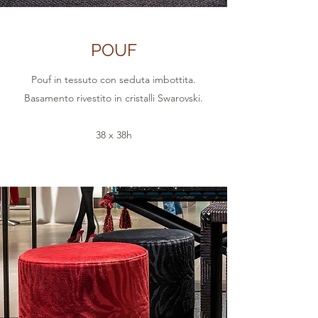
POUF
Pouf in tessuto con seduta imbottita.
Basamento rivestito in cristalli Swarovski.
38 x 38h
In versione:
- Middle Over