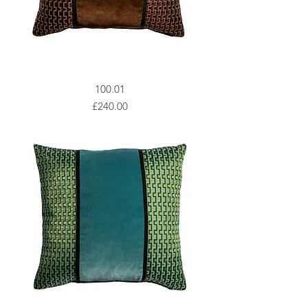
100.01
Prezzo
£240.00