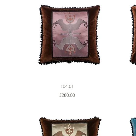
Vista rapida
104.01
Prezzo
£280.00