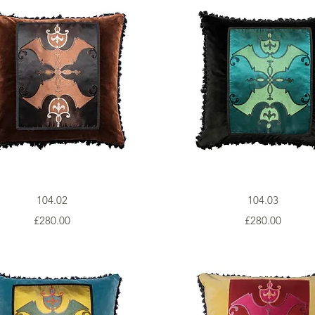
Vista rapida
Vista rapida
104.02
104.03
Prezzo
Prezzo
£280.00
£280.00