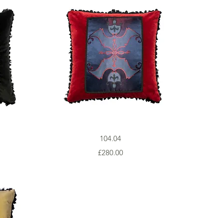
Vista rapida
104.04
Prezzo
£280.00