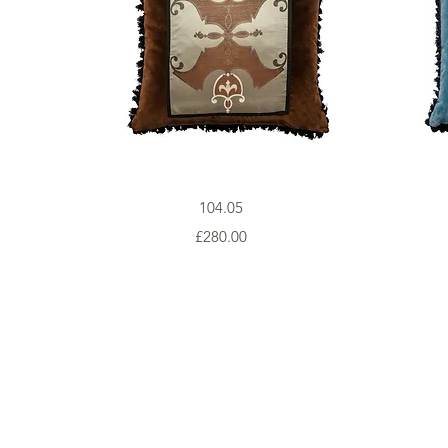
Vista rapida
104.05
Prezzo
£280.00