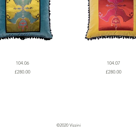
Vista rapida
Vista rapida
104.06
104.07
Prezzo
Prezzo
£280.00
£280.00
©2020 Vizzini